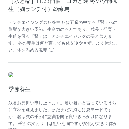
［水と稲］11/23開催 ヨガと麹 冬の季節養
生（麹ランチ付）@練馬
アンチエイジングの冬養生 冬は五臓の中でも「腎」への
影響が大きい季節。生命力のもとであり、成長・発育・
生殖を司る「腎」は、アンチエイジングの要と言えま
す。 冬の養生は何と言っても体を冷やさず、よく休むこ
と。体を温める滋養 […]
季節養生
残暑お見舞い申し上げます。暑い暑いと言っているうち
に立秋を迎えました。まだまだ気持ちは夏モードです
が、暦は次の季節に意識を向る良いきっかけになりま
す。 季節の変わり目は短い期間ですが変化が大きく体が