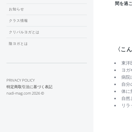
間を過
お知らせ
クラス情報
クリパルヨガとは
陰ヨガとは
〈こ
東洋
ヨガ
病院
PRIVACY POLICY
自分
特定商取引法に基づく表記
体に
nadi-mag.com 2026 ©︎
自然
リラ