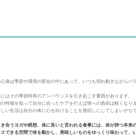
Toggle
稲
の心身は季節や環境の変化の中にあって、いつも揺れ動きながらバ
冬にはその季節特有のアンバランスを引き起こす要因があります。
期の特徴を知って自分に合ったケアを行えば体への負担は軽くなり
忙しい生活は自分の体に心を向けることを後回しにしてしまいがち
向き合うヨガや瞑想、体に良いと言われる食事には、体が持つ本来
クスできる空間で体を動かし、美味しいものをゆっくり味わって、