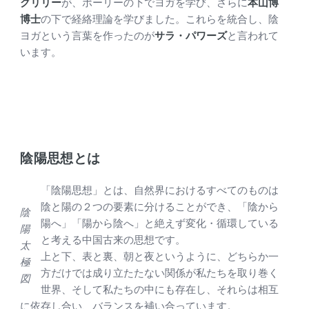
グリリー
が、ポーリーの下でヨガを学び、さらに
本山博
博士
の下で経絡理論を学びました。これらを統合し、陰
ヨガという言葉を作ったのが
サラ・パワーズ
と言われて
います。
陰陽思想とは
「陰陽思想」とは、自然界におけるすべてのものは
陰と陽の２つの要素に分けることができ、「陰から
陰
陽へ」「陽から陰へ」と絶えず変化・循環している
陽
と考える中国古来の思想です。
太
上と下、表と裏、朝と夜というように、どちらか一
極
方だけでは成り立たたない関係が私たちを取り巻く
図
世界、そして私たちの中にも存在し、それらは相互
に依存し合い、バランスを補い合っています。