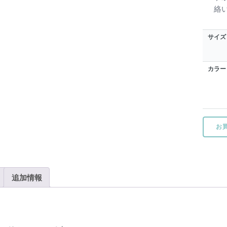
絡
サイズ
カラー
TUCK個
お
追加情報