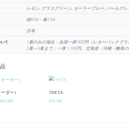
レモン, グラスグリーン, セーラーブルー, パールグレ
綿85%・麻15%
日本
1着のみの場合：全国一律 600円（レターパックプ
ついて
2着～6着まで：一律 1,100円、北海道・沖縄・離島の
商品
オーダー）
THETA
価格帯: ¥30,500 – ¥31,500
¥
31,500
¥
15,100
–
品には複数のバリエーションがあります。 オプションは商品ページ
この商品には複数のバリエーションがあ