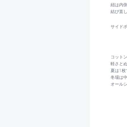
紐は内
結び直
サイド
コット
軽さと
夏は1枚
冬場は
オール