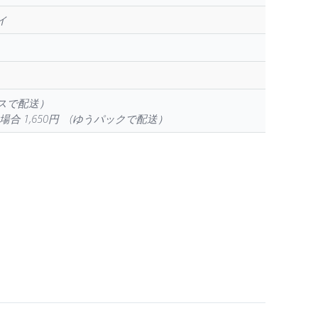
イ
ラスで配送）
場合 1,650円 (ゆうパックで配送）
から選択できます
ります。 オプションは商品ページから選択できます