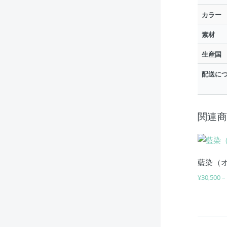
カラー
素材
生産国
配送に
関連
藍染（
¥
30,500
この商