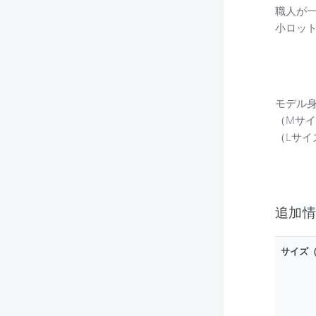
職人が
小ロッ
モデル身長
（Mサ
（Lサ
追加
サイズ（