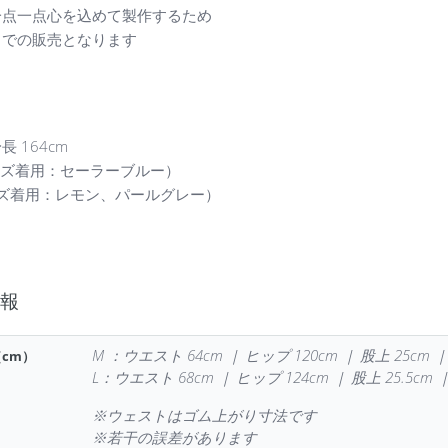
一点一点心を込めて製作するため
トでの販売となります
 164cm
イズ着用：セーラーブルー）
イズ着用：レモン、パールグレー）
情報
M ：ウエスト 64cm ｜ ヒップ 120cm ｜ 股上 25cm ｜
cm）
L：ウエスト 68cm ｜ ヒップ 124cm ｜ 股上 25.5cm 
※ウェストはゴム上がり寸法です
※若干の誤差があります