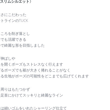
 〈スリムシルエット〉
すさにこだわった
トラインのTUCK
ところを削ぎ落とし
活でも活躍できる
ルで綺麗な形を目指しました
げ伸ばしや
足を開くポーズもストレスなく行えます
げるポーズでも裾が大きく捲れることがなく
ある生地がポーズの可能性をどこまでも広げてくれます
ト周りはもたつかず
〜足首にかけてスッキリと綺麗なライン
トは細いゴムをいれたシャーリング仕立て