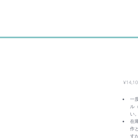
Toggle
¥
14,1
一
ル（
い
在
作
す