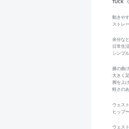
TUCK
動きや
ストレー
余分な
日常生
シンプ
膝の曲
大きく
脚を上
軽さの
ウェス
ヒップ
ウェス